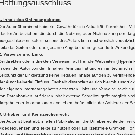
Haftungsausschluss
1. Inhalt des Onlineangebotes
Der Autor übernimmt keinerlei Gewähr für die Aktualität, Korrektheit, V
ideeller Art beziehen, die durch die Nutzung oder Nichtnutzung der dar
ausgeschlossen, sofern seitens des Autors kein nachweislich vorsätzlich
Teile der Seiten oder das gesamte Angebot ohne gesonderte Ankündigung
2. Verweise und Links
Bei direkten oder indirekten Verweisen auf fremde Webseiten (Hyperlink
in dem der Autor von den Inhalten Kenntnis hat und es ihm technisch mö
Zeitpunkt der Linksetzung keine illegalen Inhalte auf den zu verlinkend
der Autor keinerlei Einfluss. Deshalb distanziert er sich hiermit ausdrück
des eigenen Internetangebotes gesetzten Links und Verweise sowie für 
von Datenbanken, auf deren Inhalt externe Schreibzugriffe möglich sind
dargebotener Informationen entstehen, haftet allein der Anbieter der Sei
3. Urheber- und Kennzeichenrecht
Der Autor ist bestrebt, in allen Publikationen die Urheberrechte der 
Videosequenzen und Texte zu nutzen oder auf lizenzfreie Grafiken, To