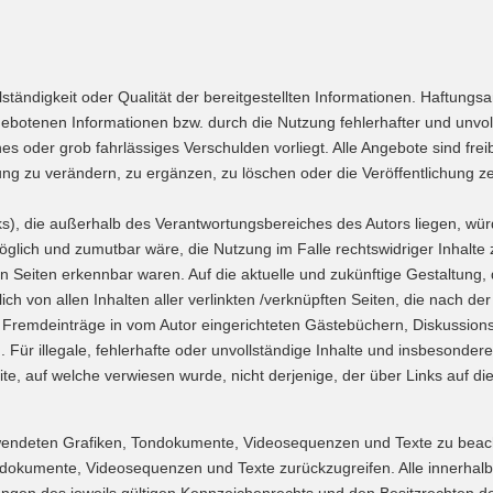
ollständigkeit oder Qualität der bereitgestellten Informationen. Haftun
gebotenen Informationen bzw. durch die Nutzung fehlerhafter und unvol
es oder grob fahrlässiges Verschulden vorliegt. Alle Angebote sind freib
 zu verändern, zu ergänzen, zu löschen oder die Veröffentlichung zei
s), die außerhalb des Verantwortungsbereiches des Autors liegen, würde
glich und zumutbar wäre, die Nutzung im Falle rechtswidriger Inhalte z
en Seiten erkennbar waren. Auf die aktuelle und zukünftige Gestaltung, 
lich von allen Inhalten aller verlinkten /verknüpften Seiten, die nach de
Fremdeinträge in vom Autor eingerichteten Gästebüchern, Diskussionsf
. Für illegale, fehlerhafte oder unvollständige Inhalte und insbesonde
te, auf welche verwiesen wurde, nicht derjenige, der über Links auf die 
verwendeten Grafiken, Tondokumente, Videosequenzen und Texte zu beach
ndokumente, Videosequenzen und Texte zurückzugreifen. Alle innerhalb