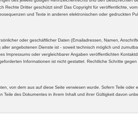
en des jeweils gültigen Kennzeichenrechts und den Besitzrechten der
Rechte Dritter geschützt sind! Das Copyright für veröffentlichte, vom Au
eosequenzen und Texte in anderen elektronischen oder gedruckten Pub
sönlicher oder geschäftlicher Daten (Emailadressen, Namen, Anschrifte
g aller angebotenen Dienste ist - soweit technisch möglich und zumut
s Impressums oder vergleichbarer Angaben veröffentlichten Kontaktd
eforderten Informationen ist nicht gestattet. Rechtliche Schritte ge
chten, von dem aus auf diese Seite verwiesen wurde. Sofern Teile oder 
en Teile des Dokumentes in ihrem Inhalt und ihrer Gültigkeit davon unbe