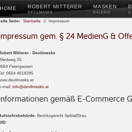
ROBERT MITTERER
MASKEN
B
HOME
DEVILMASKS
GALERIE
&
elle Seite:
Startseite
Impressum
Impressum gem. § 24 MedienG & Offe
Robert Mitterer - Devilmasks
Wiedweg 25
9564 Patergassen
Tel: 0664 4618285
www.devilmasks.at
e-mail:
info@devilmasks.at
Informationen gemäß E-Commerce G
Aufsichtsbehörde
: Bezirksgericht Spittal/Drau
UID
: