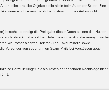
 jeweiligen eingetragenen Eigentümer. Allein aufgrund der bloßen
tor selbst erstellte Objekte bleibt allein beim Autor der Seiten. Eine
likationen ist ohne ausdrückliche Zustimmung des Autors nicht
n) besteht, so erfolgt die Preisgabe dieser Daten seitens des Nutzers
bar - auch ohne Angabe solcher Daten bzw. unter Angabe anonymisierter
aten wie Postanschriften, Telefon- und Faxnummern sowie
gen die Versender von sogenannten Spam-Mails bei Verstössen gegen
einzelne Formulierungen dieses Textes der geltenden Rechtslage nicht,
rührt.