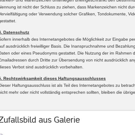
Marken- und Warenzeichen unterliegen uneingeschränkt den Bestimmung
Nennung ist nicht der Schluss zu ziehen, dass Markenzeichen nicht durch 
Vervielfältigung oder Verwendung solcher Grafiken, Tondokumente, Vid
gestattet.
4. Datenschutz
Sofern innerhalb des Internetangebotes die Möglichkeit zur Eingabe per
auf ausdrücklich freiwilliger Basis. Die Inanspruchnahme und Bezahlun
Daten oder eines Pseudonyms gestattet. Die Nutzung der im Rahmen de
Emailadressen durch Dritte zur Übersendung von nicht ausdrücklich ang
dieses Verbot sind ausdrücklich vorbehalten.
5. Rechtswirksamkeit dieses Haftungsausschlusses
Dieser Haftungsausschluss ist als Teil des Internetangebotes zu betra
nicht mehr oder nicht vollständig entsprechen sollten, bleiben die übrig
Zufallsbild aus Galerie