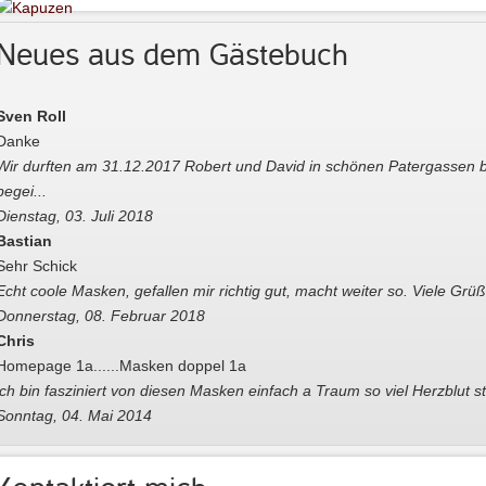
Neues aus dem Gästebuch
Sven Roll
Danke
Wir durften am 31.12.2017 Robert und David in schönen Patergassen 
begei...
Dienstag, 03. Juli 2018
Bastian
Sehr Schick
Echt coole Masken, gefallen mir richtig gut, macht weiter so. Viele Grü
Donnerstag, 08. Februar 2018
Chris
Homepage 1a......Masken doppel 1a
ich bin fasziniert von diesen Masken einfach a Traum so viel Herzblut 
Sonntag, 04. Mai 2014