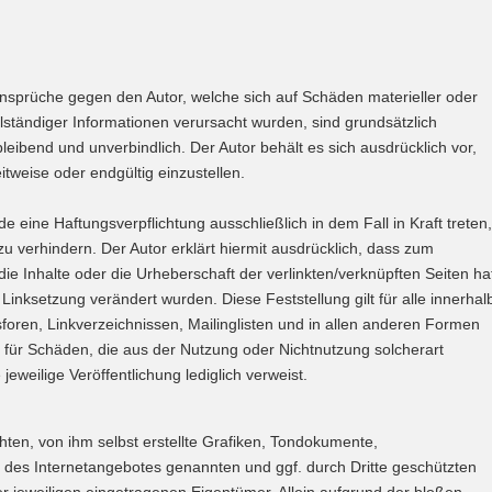
gsansprüche gegen den Autor, welche sich auf Schäden materieller oder
lständiger Informationen verursacht wurden, sind grundsätzlich
leibend und unverbindlich. Der Autor behält es sich ausdrücklich vor,
tweise oder endgültig einzustellen.
 eine Haftungsverpflichtung ausschließlich in dem Fall in Kraft treten,
u verhindern. Der Autor erklärt hiermit ausdrücklich, dass zum
die Inhalte oder die Urheberschaft der verlinkten/verknüpften Seiten ha
r Linksetzung verändert wurden. Diese Feststellung gilt für alle innerhal
oren, Linkverzeichnissen, Mailinglisten und in allen anderen Formen
re für Schäden, die aus der Nutzung oder Nichtnutzung solcherart
jeweilige Veröffentlichung lediglich verweist.
ten, von ihm selbst erstellte Grafiken, Tondokumente,
 des Internetangebotes genannten und ggf. durch Dritte geschützten