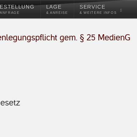
ESTELLUNG
LAGE
SERVICE
 ANFRAGE
& ANREISE
& WEITERE INFOS
nlegungspflicht gem. § 25 MedienG
esetz