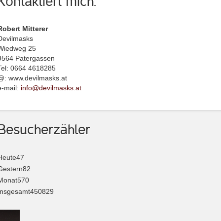
Kontaktiert mich.
Robert Mitterer
Devilmasks
Wiedweg 25
9564 Patergassen
Tel: 0664 4618285
@: www.devilmasks.at
e-mail:
info@devilmasks.at
Besucherzähler
Heute
47
Gestern
82
Monat
570
Insgesamt
450829