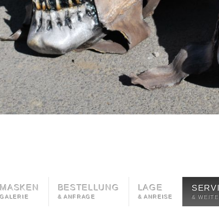
MASKEN
BESTELLUNG
LAGE
SERV
GALERIE
& ANFRAGE
& ANREISE
& WEIT