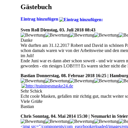
Gästebuch
Eintrag hinzufügen
Sven Roll
Dienstag, 03. Juli 2018 08:43
Danke
Wir durften am 31.12.2017 Robert und David in schönen P
schon damals waren wir von der Arbeitsweise und den men
im Juli!
Ende Juni war es dann aber schon soweit - und wir waren
geworden - ein riesiges LOB!!!!! Es waren sicher nicht di
Bastian
Donnerstag, 08. Februar 2018 16:25 | Hambur
Sehr Schick
Echt coole Masken, gefallen mir richtig gut, macht weiter s
Viele Grüße
Bastian
Chris
Sonntag, 04. Mai 2014 15:30 | Neumarkt in Stei
<img src="/components/com_easybookreloaded/images/ema