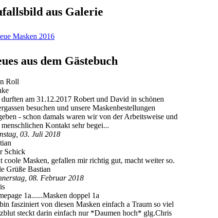
fallsbild aus Galerie
ues aus dem Gästebuch
n Roll
nke
 durften am 31.12.2017 Robert und David in schönen
ergassen besuchen und unsere Maskenbestellungen
geben - schon damals waren wir von der Arbeitsweise und
 menschlichen Kontakt sehr begei...
nstag, 03. Juli 2018
tian
r Schick
t coole Masken, gefallen mir richtig gut, macht weiter so.
le Grüße Bastian
nerstag, 08. Februar 2018
is
epage 1a......Masken doppel 1a
 bin fasziniert von diesen Masken einfach a Traum so viel
zblut steckt darin einfach nur *Daumen hoch* glg.Chris