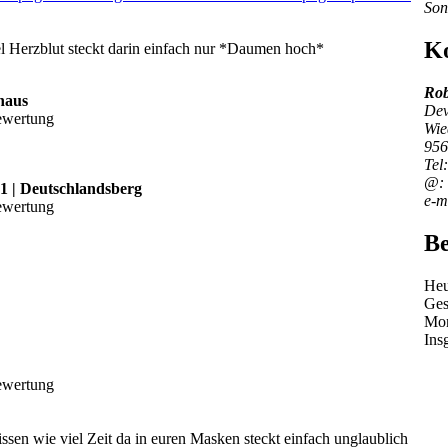
Son
Ko
el Herzblut steckt darin einfach nur *Daumen hoch*
Rob
haus
Dev
Wie
956
Tel
@: 
1 | Deutschlandsberg
e-m
Be
Heu
Ges
Mo
Ins
sen wie viel Zeit da in euren Masken steckt einfach unglaublich