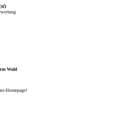
 OÖ
orm Wald
sinns-Homepage!