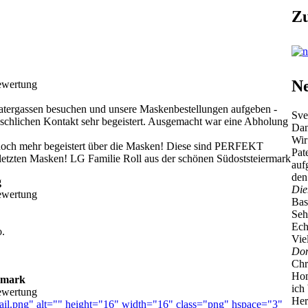
Zu
Ne
atergassen besuchen und unsere Maskenbestellungen aufgeben -
Sve
schlichen Kontakt sehr begeistert. Ausgemacht war eine Abholung
Da
Wir
 noch mehr begeistert über die Masken! Diese sind PERFEKT
Pat
e letzten Masken! LG Familie Roll aus der schönen Südoststeiermark
auf
den
g
Die
Bas
Seh
Ech
o.
Vie
Don
Chr
Hom
ermark
ich
Her
il.png" alt="" height="16" width="16" class="png" hspace="3"