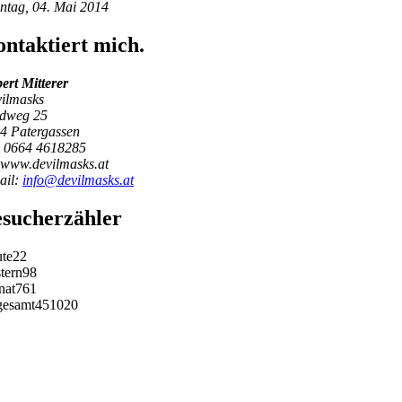
ntag, 04. Mai 2014
ntaktiert mich.
ert Mitterer
ilmasks
dweg 25
4 Patergassen
: 0664 4618285
www.devilmasks.at
ail:
info@devilmasks.at
sucherzähler
te
22
tern
98
nat
761
gesamt
451020